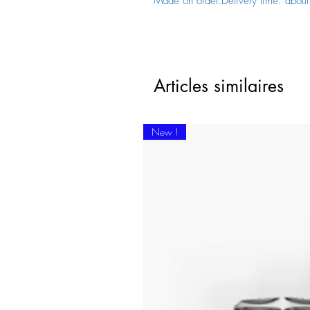
Made on order.Delivery time: abou
Articles similaires
New !