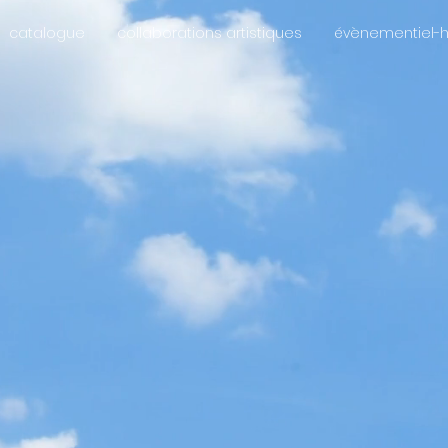
catalogue
collaborations artistiques
évènementiel-