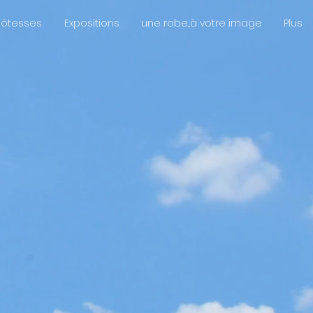
hôtesses
Expositions
une robe...à votre image
Plus