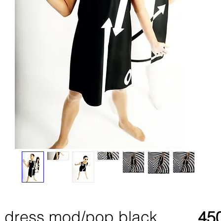
es dress mod/pop black
450