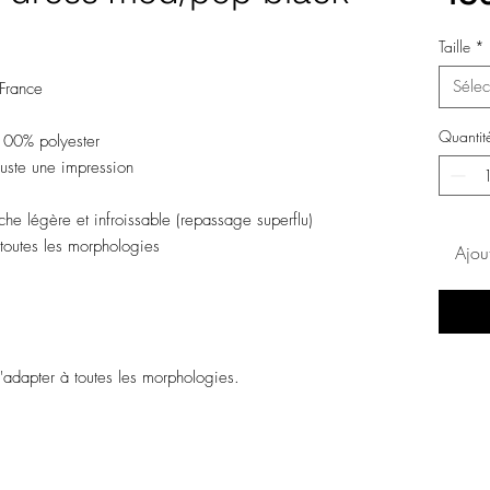
Taille
*
Sélec
France
Quantit
100% polyester
 Juste une impression
he légère et infroissable (repassage superflu)
toutes les morphologies
Ajou
s'adapter à toutes les morphologies.