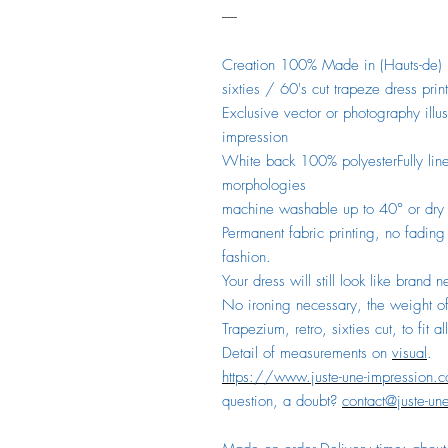
-----
Creation 100% Made in (Hauts-de) F
sixties / 60's cut trapeze dress pri
Exclusive vector or photography illu
impression
White back 100% polyesterFully lin
morphologies
machine washable up to 40° or dry
Permanent fabric printing, no fading
fashion.
Your dress will still look like brand
No ironing necessary, the weight of t
Trapezium, retro, sixties cut, to fit 
Detail of measurements on
visual
.
https://www.juste-une-impression.
question, a doubt?
contact@juste-un