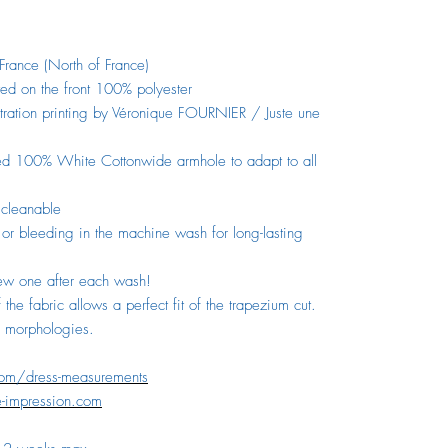
rance (North of France)
nted on the front 100% polyester
stration printing by Véronique FOURNIER / Juste une
ed 100% White Cottonwide armhole to adapt to all
 cleanable
 or bleeding in the machine wash for long-lasting
 new one after each wash!
he fabric allows a perfect fit of the trapezium cut.
all morphologies.
com/dress-measurements
e-impression.com