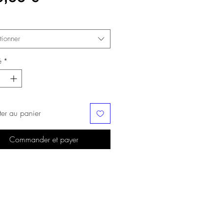
tionner
é
*
ter au panier
Commander et payer