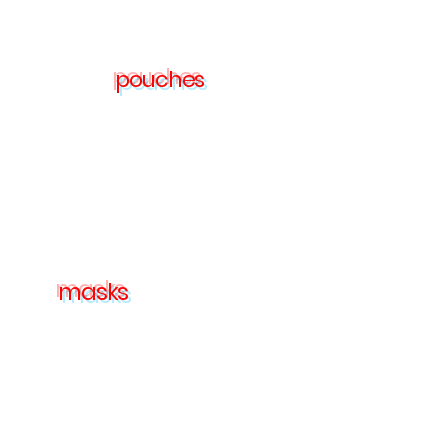
pouches
masks