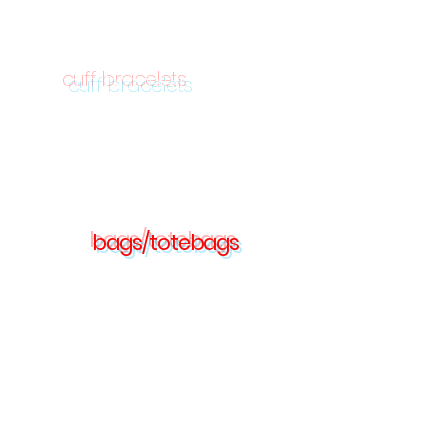
cuff bracelets
bags/totebags