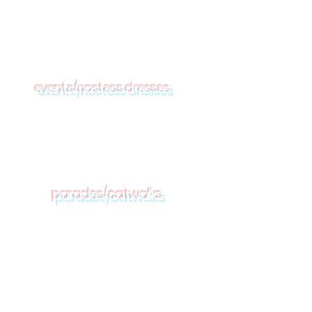
events/hostess dresses
parades/catwalks