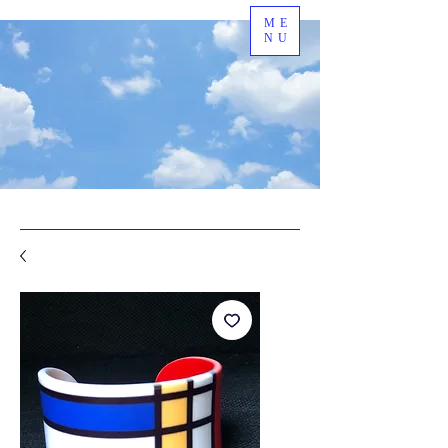
ME
payment in 4
NU
installments
without fees
more info